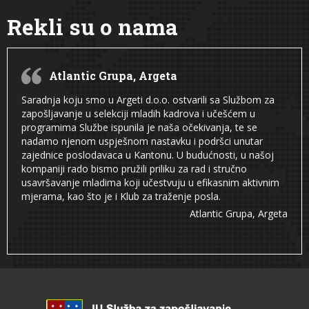
Rekli su o nama
Atlantic Grupa, Argeta
Saradnja koju smo u Argeti d.o.o. ostvarili sa Službom za
zapošljavanje u selekciji mladih kadrova i učešćem u
programima Službe ispunila je naša očekivanja, te se
nadamo njenom uspješnom nastavku i podršci unutar
zajednice poslodavaca u Kantonu. U budućnosti, u našoj
kompaniji rado bismo pružili priliku za rad i stručno
usavršavanje mladima koji učestvuju u efikasnim aktivnim
mjerama, kao što je i Klub za traženje posla.
Atlantic Grupa, Argeta