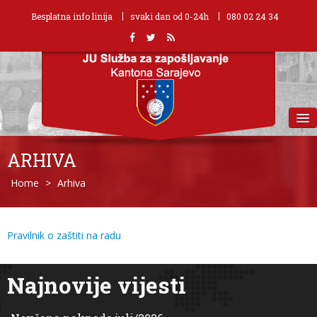
Besplatna info linija
svaki dan od 0-24h
080 02 24 34
MENU
ARHIVA
Home
>
Arhiva
Pravilnik o zaštiti na radu
Najnovije vijesti