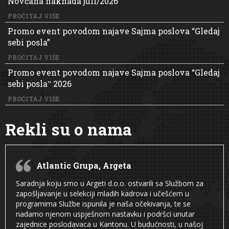
Novčana naknada juli/2026
PROČITAJ VIŠE
Promo event povodom najave Sajma poslova “Gledaj
sebi posla”
PROČITAJ VIŠE
Promo event povodom najave Sajma poslova “Gledaj
sebi poslaˮ 2026
PROČITAJ VIŠE
Rekli su o nama
Atlantic Grupa, Argeta
Saradnja koju smo u Argeti d.o.o. ostvarili sa Službom za
zapošljavanje u selekciji mladih kadrova i učešćem u
programima Službe ispunila je naša očekivanja, te se
nadamo njenom uspješnom nastavku i podršci unutar
zajednice poslodavaca u Kantonu. U budućnosti, u našoj