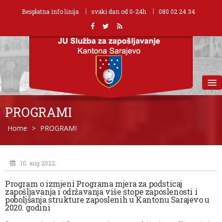
Besplatna info linija
svaki dan od 0-24h
080 02 24 34
MENU
PROGRAMI
Home
>
PROGRAMI
10. aug 2022.
Program o izmjeni Programa mjera za podsticaj
zapošljavanja i održavanja više stope zaposlenosti i
poboljšanja strukture zaposlenih u Kantonu Sarajevo u
2020. godini