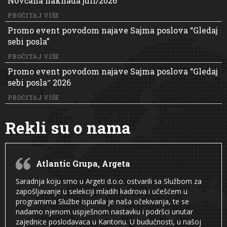
Novčana naknada juli/2026
PROČITAJ VIŠE
Promo event povodom najave Sajma poslova “Gledaj
sebi posla”
PROČITAJ VIŠE
Promo event povodom najave Sajma poslova “Gledaj
sebi poslaˮ 2026
PROČITAJ VIŠE
Rekli su o nama
Atlantic Grupa, Argeta
Saradnja koju smo u Argeti d.o.o. ostvarili sa Službom za
zapošljavanje u selekciji mladih kadrova i učešćem u
programima Službe ispunila je naša očekivanja, te se
nadamo njenom uspješnom nastavku i podršci unutar
zajednice poslodavaca u Kantonu. U budućnosti, u našoj