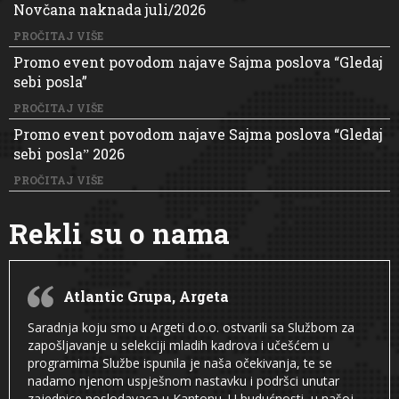
Novčana naknada juli/2026
PROČITAJ VIŠE
Promo event povodom najave Sajma poslova “Gledaj
sebi posla”
PROČITAJ VIŠE
Promo event povodom najave Sajma poslova “Gledaj
sebi poslaˮ 2026
PROČITAJ VIŠE
Rekli su o nama
Atlantic Grupa, Argeta
Saradnja koju smo u Argeti d.o.o. ostvarili sa Službom za
zapošljavanje u selekciji mladih kadrova i učešćem u
programima Službe ispunila je naša očekivanja, te se
nadamo njenom uspješnom nastavku i podršci unutar
zajednice poslodavaca u Kantonu. U budućnosti, u našoj