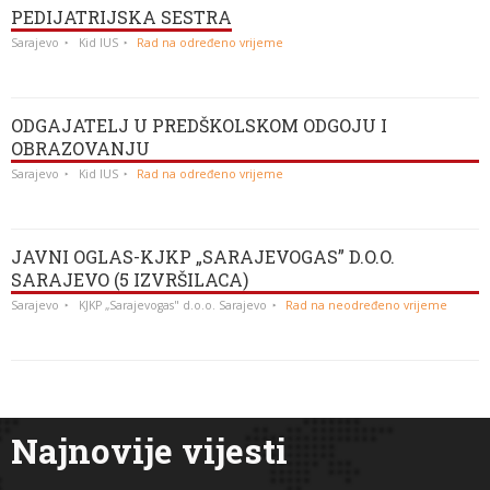
PEDIJATRIJSKA SESTRA
Sarajevo
Kid IUS
Rad na određeno vrijeme
ODGAJATELJ U PREDŠKOLSKOM ODGOJU I
OBRAZOVANJU
Sarajevo
Kid IUS
Rad na određeno vrijeme
JAVNI OGLAS-KJKP „SARAJEVOGAS” D.O.O.
SARAJEVO (5 IZVRŠILACA)
Sarajevo
KJKP „Sarajevogas" d.o.o. Sarajevo
Rad na neodređeno vrijeme
Najnovije vijesti