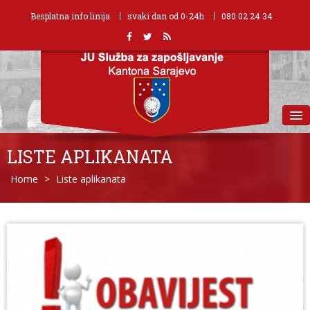
Besplatna info linija
svaki dan od 0-24h
080 02 24 34
MENU
LISTE APLIKANATA
Home
>
Liste aplikanata