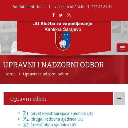
Besplatna info linija
svaki dan od 0-24h
080 02 24 34
MENU
UPRAVNI I NADZORNI ODBOR
Home
>
Upravni i nadzorni odbor
Upravni odbor
1. (prva) konstituirajuća sjednica UO
2. (druga) redovna sjednica UO
3. (treća) hitna sjednica UO