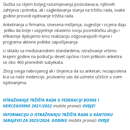
Služba sa ciljem boljeg razumijevanja poslodavaca, njihovih
zahtjeva i potreba, ali i sagledavanja stanja na tržištu rada, svake
godine provodi ispitivanje tržišta rada.
Anketiranja u firmama, iznesena mišljenja, sugestije i ocjena daju
priliku da bolje i uspješnije obavimo svoju posredničku ulogu i
efikasnije djelujemo kroz realizaciju odgovarajućih mjera i
programa aktivne politike zapošljavanja.
U skladu sa međunarodnim standardima, istraživanje vršimo
krajem godine na području devet općina i tom prilikom anketira
se oko 400 privrednih subjekata.
Zbog svega nabrojanog ali i činjenica da su anketari, nezaposlena
lica sa naše evidencije, pozivamo vas da uzmete učešće u ovim
ispitivanjima.
ISTRAŽIVANJE TRŽIŠTA RADA U FEDERACIJI BOSNE I
HERCEGOVINE 2021/2022
možete pronaći
OVDJE!
INFORMACIJU O ISTRAŽIVANJU TRŽIŠTA RADA U KANTONU
SARAJEVO ZA 2023/2024. GODINU
možete pronaći
OVDJE