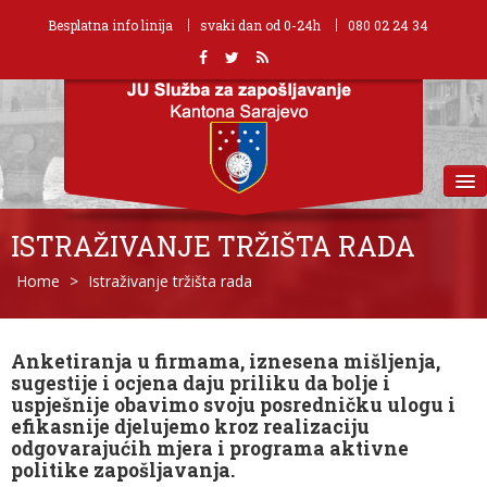
Besplatna info linija
svaki dan od 0-24h
080 02 24 34
MENU
ISTRAŽIVANJE TRŽIŠTA RADA
Home
>
Istraživanje tržišta rada
Anketiranja u firmama, iznesena mišljenja,
sugestije i ocjena daju priliku da bolje i
uspješnije obavimo svoju posredničku ulogu i
efikasnije djelujemo kroz realizaciju
odgovarajućih mjera i programa aktivne
politike zapošljavanja.