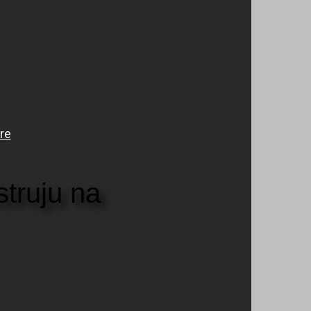
s
t
r
u
j
u
n
a