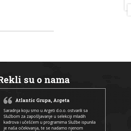
Rekli su o nama
Atlantic Grupa, Argeta
Saradnja koju smo u Argeti d.o.o. ostvarili sa
Službom za zapošljavanje u selekciji mladih
kadrova i učešćem u programima Službe ispunila
je naša očekivanja, te se nadamo njenom