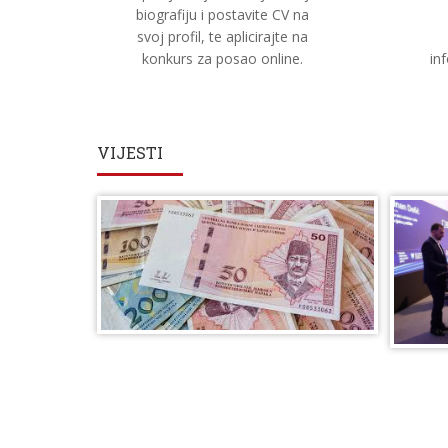
biografiju i postavite CV na
svoj profil, te aplicirajte na
konkurs za posao online.
in
VIJESTI
4. 
Novč
PROČI