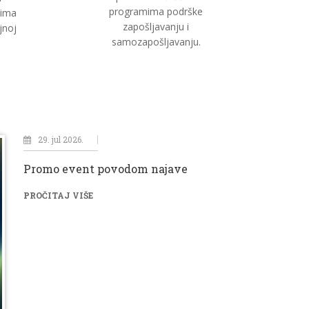
programima podrške
vima
zapošljavanju i
jnoj
samozapošljavanju.
29. jul 2026.
ajave
Promo event povodom najave
PROČITAJ VIŠE