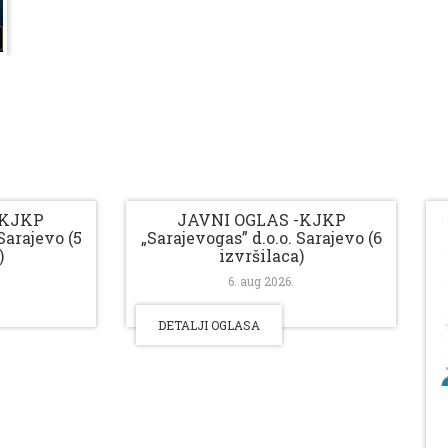
-KJKP
JAVNI OGLAS -KJKP
Sarajevo (5
„Sarajevogas” d.o.o. Sarajevo (6
)
izvršilaca)
6. aug 2026.
DETALJI OGLASA