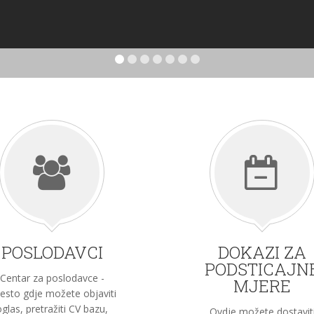
POSLODAVCI
DOKAZI ZA
PODSTICAJN
Centar za poslodavce -
MJERE
esto gdje možete objaviti
oglas, pretražiti CV bazu,
Ovdje možete dostavit