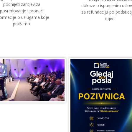
podnijeti zahtjev za
dokaze o ispunjenim uslo
posredovanje i pronaći
za refundaciju po podstica
formacije o uslugama koje
mjeri.
pružamo.
aug 2026.
3. aug 2026.
ana naknada juli/2026
Promo event povodom n
TAJ VIŠE
PROČITAJ VIŠE