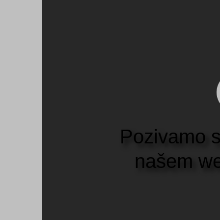
P
o
z
i
v
a
m
o
n
a
š
e
m
w