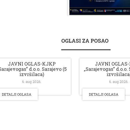
OGLASI ZA POSAO
JAVNI OGLAS-KJKP
JAVNI OGLAS
Sarajevogas” d.o.o. Sarajevo (5
„Sarajevogas” d.o.o. 
izvršilaca)
izvršilaca
6. aug 2026.
6. aug 2026.
DETALJI OGLASA
DETALJI OGLASA