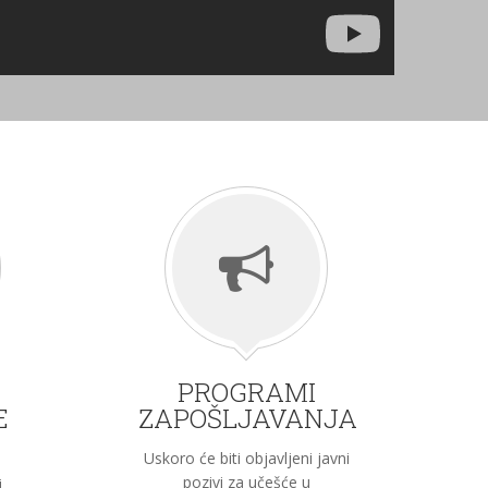
PROGRAMI
E
ZAPOŠLJAVANJA
Uskoro će biti objavljeni javni
pozivi za učešće u
i