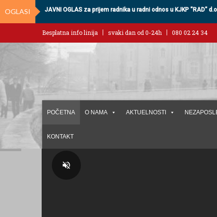
JAVNI OGLAS za prijem radnika u radni odnos u KJKP "RAD" d.o
OGLASI
Besplatna info linija
svaki dan od 0-24h
080 02 24 34
POČETNA
O NAMA
AKTUELNOSTI
NEZAPOSL
KONTAKT
volume_off