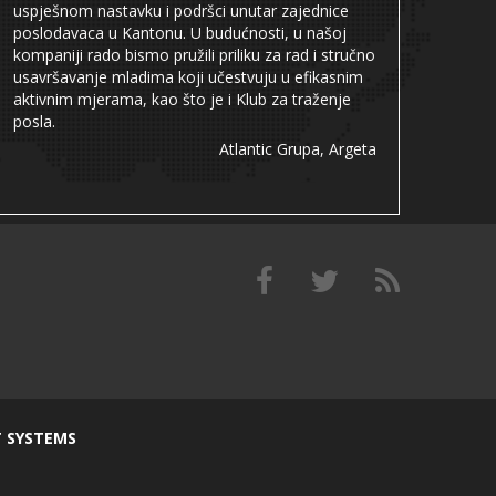
uspješnom nastavku i podršci unutar zajednice
poslodavaca u Kantonu. U budućnosti, u našoj
kompaniji rado bismo pružili priliku za rad i stručno
usavršavanje mladima koji učestvuju u efikasnim
aktivnim mjerama, kao što je i Klub za traženje
posla.
Atlantic Grupa, Argeta
T SYSTEMS