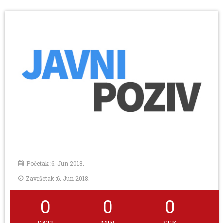
Početak :6. Jun 2018.
Završetak :6. Jun 2018.
0
0
0
SATI
MIN
SEK