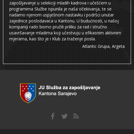
zapošljavanje u selekciji mladih kadrova i učešćem u
programima Službe ispunila je naša očekivanja, te se
nadamo njenom uspješnom nastavku i podršci unutar
zajednice poslodavaca u Kantonu. U budućnosti, u našoj
kompaniji rado bismo pružili priliku za rad i stručno
usavršavanje mladima koji učestvuju u efikasnim aktivnim
mjerama, kao što je i Klub za traženje posla.
Atlantic Grupa, Argeta