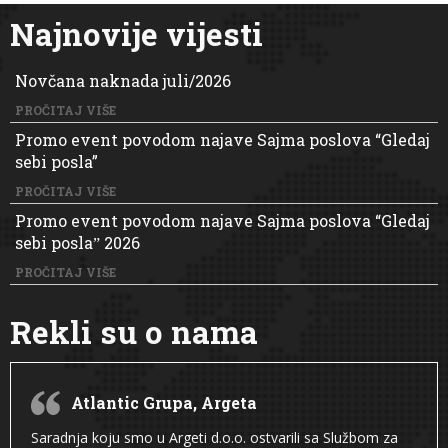
Najnovije vijesti
Novčana naknada juli/2026
PROČITAJ VIŠE
Promo event povodom najave Sajma poslova “Gledaj
sebi posla”
PROČITAJ VIŠE
Promo event povodom najave Sajma poslova “Gledaj
sebi poslaˮ 2026
PROČITAJ VIŠE
Rekli su o nama
Atlantic Grupa, Argeta
Saradnja koju smo u Argeti d.o.o. ostvarili sa Službom za