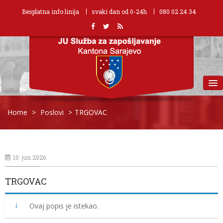
Besplatna info linija
svaki dan od 0-24h
080 02 24 34
MENU
Home
>
Poslovi
>
TRGOVAC
10. jun 2026.
TRGOVAC
Ovaj popis je istekao.