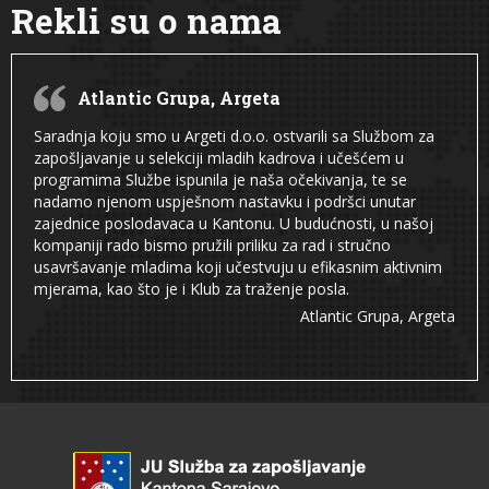
Rekli su o nama
Atlantic Grupa, Argeta
Saradnja koju smo u Argeti d.o.o. ostvarili sa Službom za
zapošljavanje u selekciji mladih kadrova i učešćem u
programima Službe ispunila je naša očekivanja, te se
nadamo njenom uspješnom nastavku i podršci unutar
zajednice poslodavaca u Kantonu. U budućnosti, u našoj
kompaniji rado bismo pružili priliku za rad i stručno
usavršavanje mladima koji učestvuju u efikasnim aktivnim
mjerama, kao što je i Klub za traženje posla.
Atlantic Grupa, Argeta