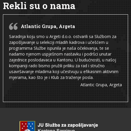
Rekli su o nama
Atlantic Grupa, Argeta
Saradnja koju smo u Argeti d.o.o. ostvarili sa Službom za
zapošljavanje u selekciji mladih kadrova i učešćem u
programima Službe ispunila je naša očekivanja, te se
nadamo njenom uspješnom nastavku i podršci unutar
zajednice poslodavaca u Kantonu. U budućnosti, u našoj
kompaniji rado bismo pružili priliku za rad i stručno
usavršavanje mladima koji učestvuju u efikasnim aktivnim
mjerama, kao što je i Klub za traženje posla.
Atlantic Grupa, Argeta