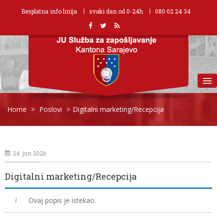
Besplatna info linija
svaki dan od 0-24h
080 02 24 34
MENU
Home
>
Poslovi
>
Digitalni marketing/Recepcija
24. jun 2026.
Digitalni marketing/Recepcija
Ovaj popis je istekao.