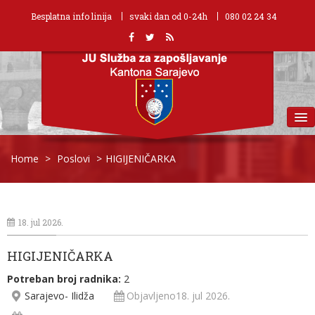
Besplatna info linija
svaki dan od 0-24h
080 02 24 34
MENU
Home
>
Poslovi
>
HIGIJENIČARKA
18. jul 2026.
HIGIJENIČARKA
Potreban broj radnika:
2
Sarajevo- Ilidža
Objavljeno18. jul 2026.