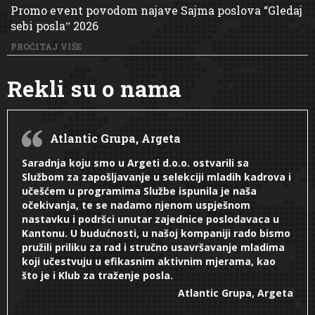
Promo event povodom najave Sajma poslova “Gledaj
sebi poslaˮ 2026
PROČITAJ VIŠE
Rekli su o nama
Atlantic Grupa, Argeta
Saradnja koju smo u Argeti d.o.o. ostvarili sa
Službom za zapošljavanje u selekciji mladih kadrova i
učešćem u programima Službe ispunila je naša
očekivanja, te se nadamo njenom uspješnom
nastavku i podršci unutar zajednice poslodavaca u
Kantonu. U budućnosti, u našoj kompaniji rado bismo
pružili priliku za rad i stručno usavršavanje mladima
koji učestvuju u efikasnim aktivnim mjerama, kao
što je i Klub za traženje posla.
Atlantic Grupa, Argeta