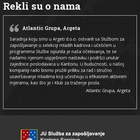
Rekli su o nama
Atlantic Grupa, Argeta
Saradnja koju smo u Argeti d.o.o. ostvarili sa Službom za
zapošljavanje u selekciji mladih kadrova i učešćem u
programima Službe ispunila je naša očekivanja, te se
nadamo njenom uspješnom nastavku i podršci unutar
zajednice poslodavaca u Kantonu. U budućnosti, u našoj
kompaniji rado bismo pružili priliku za rad i stručno
usavršavanje mladima koji učestvuju u efikasnim aktivnim
mjerama, kao što je i Klub za traženje posla.
Atlantic Grupa, Argeta