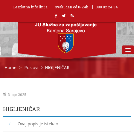
Besplatna info linija
svaki dan od 0-24h
080 02 24 34
MENU
Home
>
Poslovi
>
HIGIJENIČAR
3. apr 2025.
HIGIJENIČAR
Ovaj popis je istekao.