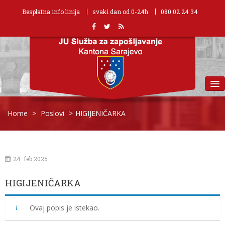
Besplatna info linija
svaki dan od 0-24h
080 02 24 34
MENU
Home
>
Poslovi
>
HIGIJENIČARKA
24. feb 2025.
HIGIJENIČARKA
Ovaj popis je istekao.