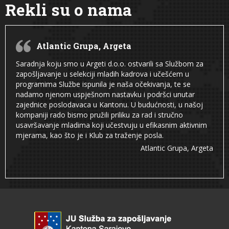
Rekli su o nama
Atlantic Grupa, Argeta
Saradnja koju smo u Argeti d.o.o. ostvarili sa Službom za
zapošljavanje u selekciji mladih kadrova i učešćem u
programima Službe ispunila je naša očekivanja, te se
nadamo njenom uspješnom nastavku i podršci unutar
zajednice poslodavaca u Kantonu. U budućnosti, u našoj
kompaniji rado bismo pružili priliku za rad i stručno
usavršavanje mladima koji učestvuju u efikasnim aktivnim
mjerama, kao što je i Klub za traženje posla.
Atlantic Grupa, Argeta