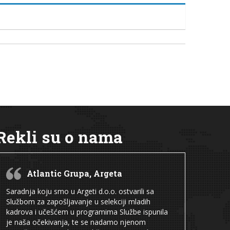
Rekli su o nama
Atlantic Grupa, Argeta
Saradnja koju smo u Argeti d.o.o. ostvarili sa
Službom za zapošljavanje u selekciji mladih
kadrova i učešćem u programima Službe ispunila
je naša očekivanja, te se nadamo njenom