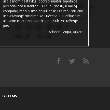
uspješnom nastavku i podršci unutar zajednice
poslodavaca u Kantonu. U budućnosti, u našoj
kompaniji rado bismo pružili priliku za rad i stručno
usavršavanje mladima koji učestvuju u efikasnim
aktivnim mjerama, kao što je i Klub za traženje
posla.
Atlantic Grupa, Argeta
T SYSTEMS