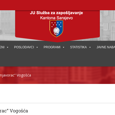
ENI
POSLODAVCI
PROGRAMI
STATISTIKA
JAVNE NAB
njavorac“ Vogošća
ac“ Vogošća