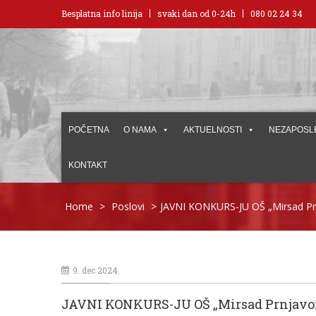
Besplatna info linija
svaki dan od 0-24h
080 02 24 34
POČETNA
O NAMA
AKTUELNOSTI
NEZAPOSL
KONTAKT
Home
>
Poslovi
>
JAVNI KONKURS-JU OŠ „Mirsad Pr
9. dec 2024.
JAVNI KONKURS-JU OŠ „Mirsad Prnjavor