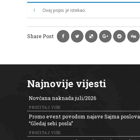
Ovaj popis je istekao.
Share Post
Najnovije vijesti
Novčana naknada juli/2026
PROČITAJ VIŠE
Promo event povodom najave Sajma poslova
“Gledaj sebi posla”
PROČITAJ VIŠE