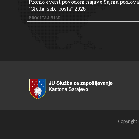
Promo event povodom najave Sajma poslova
“Gledaj sebi poslaˮ 2026
PROČITAJ VIŠE
Copyright