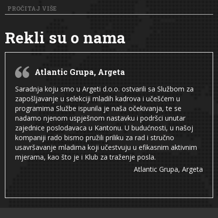
PROČITAJ VIŠE
Rekli su o nama
Atlantic Grupa, Argeta
Saradnja koju smo u Argeti d.o.o. ostvarili sa Službom za
zapošljavanje u selekciji mladih kadrova i učešćem u
programima Službe ispunila je naša očekivanja, te se
nadamo njenom uspješnom nastavku i podršci unutar
zajednice poslodavaca u Kantonu. U budućnosti, u našoj
kompaniji rado bismo pružili priliku za rad i stručno
usavršavanje mladima koji učestvuju u efikasnim aktivnim
mjerama, kao što je i Klub za traženje posla.
Atlantic Grupa, Argeta