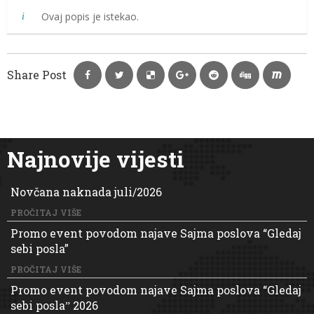
Ovaj popis je istekao.
Share Post
Najnovije vijesti
Novčana naknada juli/2026
PROČITAJ VIŠE
Promo event povodom najave Sajma poslova “Gledaj
sebi posla”
PROČITAJ VIŠE
Promo event povodom najave Sajma poslova “Gledaj
sebi poslaˮ 2026