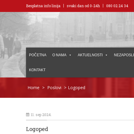
Besplatna info linija
svaki dan od 0-24h
080 02 24 34
POČETNA
O NAMA
AKTUELNOSTI
NEZAPOSL
KONTAKT
Home
>
Poslovi
>
Logoped
11. sep 2024.
Logoped