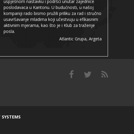
uspješnom nastavku i podršci unutar zajednice
poslodavaca u Kantonu. U budućnosti, u našoj
kompaniji rado bismo pružili priliku za rad i stručno
usavršavanje mladima koji učestvuju u efikasnim
aktivnim mjerama, kao što je i Klub za traženje
posla.
Atlantic Grupa, Argeta
T SYSTEMS