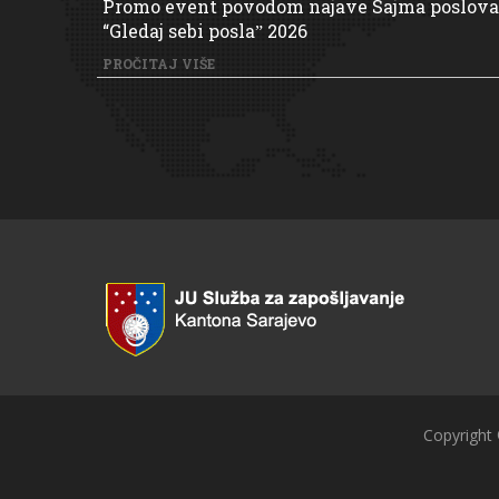
Promo event povodom najave Sajma poslova
“Gledaj sebi poslaˮ 2026
PROČITAJ VIŠE
Copyright