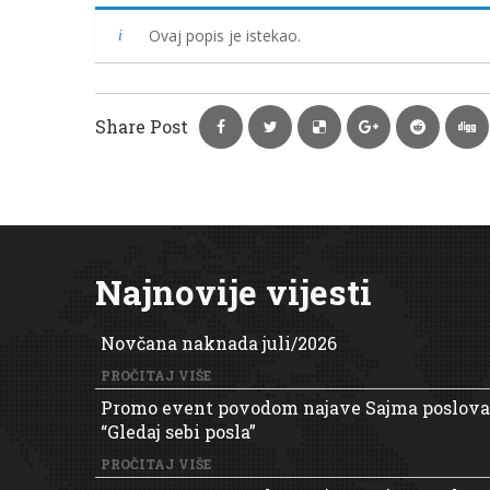
Ovaj popis je istekao.
Share Post
Najnovije vijesti
Novčana naknada juli/2026
PROČITAJ VIŠE
Promo event povodom najave Sajma poslova
“Gledaj sebi posla”
PROČITAJ VIŠE