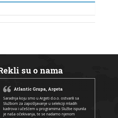
Rekli su o nama
Atlantic Grupa, Argeta
Saradnja koju smo u Argeti d.o.o. ostvarili sa
Službom za zapošljavanje u selekciji mladih
kadrova i učešćem u programima Službe ispunila
je naša očekivanja, te se nadamo njenom