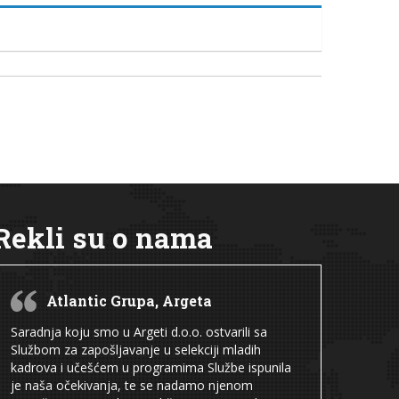
Rekli su o nama
Atlantic Grupa, Argeta
Saradnja koju smo u Argeti d.o.o. ostvarili sa
Službom za zapošljavanje u selekciji mladih
kadrova i učešćem u programima Službe ispunila
je naša očekivanja, te se nadamo njenom