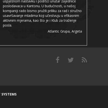
uspješnom nastavku i podršci unutar zajednice
poslodavaca u Kantonu. U budućnosti, u našoj
kompaniji rado bismo pružili priliku za rad i stručno
usavršavanje mladima koji učestvuju u efikasnim
aktivnim mjerama, kao što je i Klub za traženje
posla.
Atlantic Grupa, Argeta
T SYSTEMS