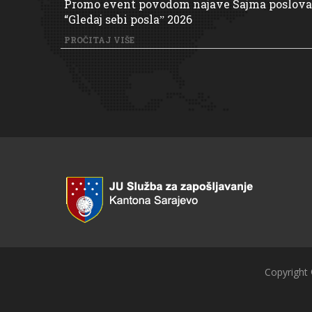
Promo event povodom najave Sajma poslova
“Gledaj sebi poslaˮ 2026
PROČITAJ VIŠE
Copyright