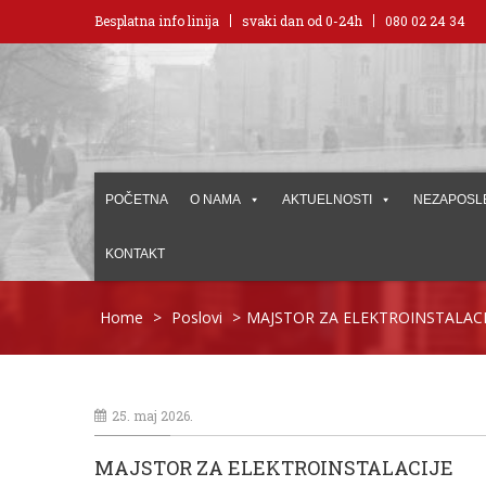
Besplatna info linija
svaki dan od 0-24h
080 02 24 34
POČETNA
O NAMA
AKTUELNOSTI
NEZAPOSL
KONTAKT
Home
>
Poslovi
>
MAJSTOR ZA ELEKTROINSTALACI
25. maj 2026.
MAJSTOR ZA ELEKTROINSTALACIJE