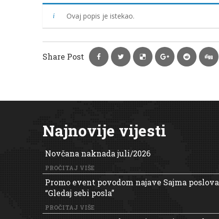
Ovaj popis je istekao.
Share Post
Najnovije vijesti
Novčana naknada juli/2026
PROČITAJ VIŠE
Promo event povodom najave Sajma poslova
“Gledaj sebi posla”
PROČITAJ VIŠE