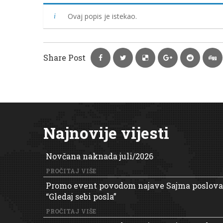
Ovaj popis je istekao.
Share Post
Najnovije vijesti
Novčana naknada juli/2026
PROČITAJ VIŠE
Promo event povodom najave Sajma poslova
“Gledaj sebi posla”
PROČITAJ VIŠE