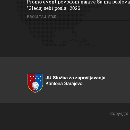
Promo event povodom najave Sajma poslova
“Gledaj sebi poslaˮ 2026
PROČITAJ VIŠE
Copyright