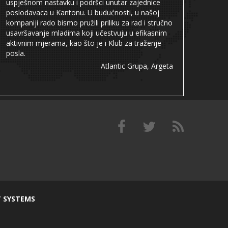
uspješnom nastavku i podršci unutar zajednice
poslodavaca u Kantonu. U budućnosti, u našoj
kompaniji rado bismo pružili priliku za rad i stručno
usavršavanje mladima koji učestvuju u efikasnim
aktivnim mjerama, kao što je i Klub za traženje
posla.
Atlantic Grupa, Argeta
T SYSTEMS