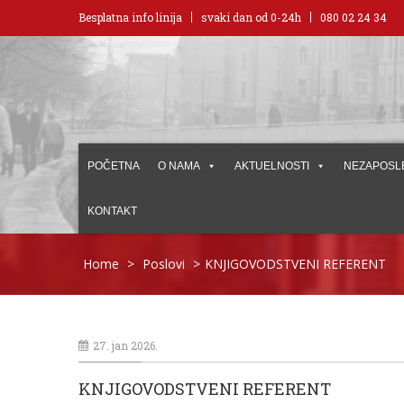
Besplatna info linija
svaki dan od 0-24h
080 02 24 34
POČETNA
O NAMA
AKTUELNOSTI
NEZAPOSL
KONTAKT
Home
>
Poslovi
>
KNJIGOVODSTVENI REFERENT
27. jan 2026.
KNJIGOVODSTVENI REFERENT