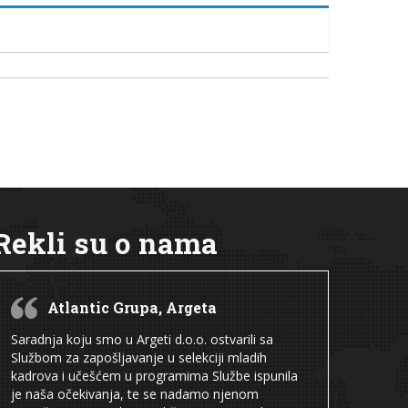
Rekli su o nama
Atlantic Grupa, Argeta
Saradnja koju smo u Argeti d.o.o. ostvarili sa
Službom za zapošljavanje u selekciji mladih
kadrova i učešćem u programima Službe ispunila
je naša očekivanja, te se nadamo njenom