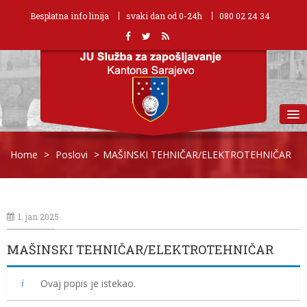
Besplatna info linija
svaki dan od 0-24h
080 02 24 34
MENU
Home
>
Poslovi
>
MAŠINSKI TEHNIČAR/ELEKTROTEHNIČAR
1. jan 2025.
MAŠINSKI TEHNIČAR/ELEKTROTEHNIČAR
Ovaj popis je istekao.