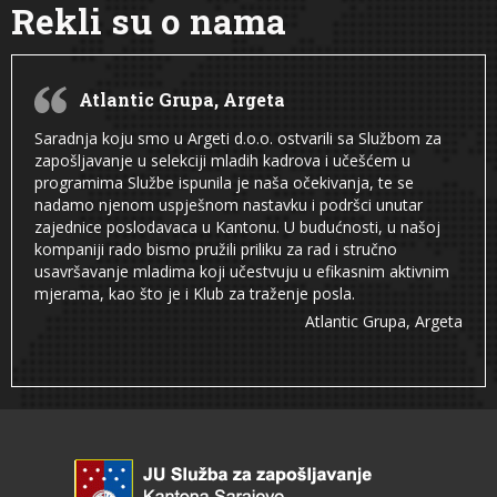
Rekli su o nama
Atlantic Grupa, Argeta
Saradnja koju smo u Argeti d.o.o. ostvarili sa Službom za
zapošljavanje u selekciji mladih kadrova i učešćem u
programima Službe ispunila je naša očekivanja, te se
nadamo njenom uspješnom nastavku i podršci unutar
zajednice poslodavaca u Kantonu. U budućnosti, u našoj
kompaniji rado bismo pružili priliku za rad i stručno
usavršavanje mladima koji učestvuju u efikasnim aktivnim
mjerama, kao što je i Klub za traženje posla.
Atlantic Grupa, Argeta