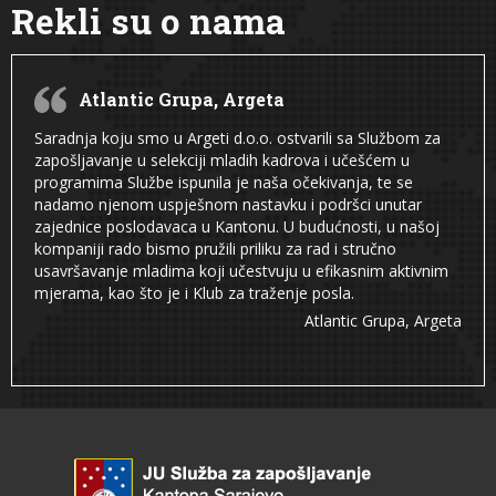
Rekli su o nama
Atlantic Grupa, Argeta
Saradnja koju smo u Argeti d.o.o. ostvarili sa Službom za
zapošljavanje u selekciji mladih kadrova i učešćem u
programima Službe ispunila je naša očekivanja, te se
nadamo njenom uspješnom nastavku i podršci unutar
zajednice poslodavaca u Kantonu. U budućnosti, u našoj
kompaniji rado bismo pružili priliku za rad i stručno
usavršavanje mladima koji učestvuju u efikasnim aktivnim
mjerama, kao što je i Klub za traženje posla.
Atlantic Grupa, Argeta