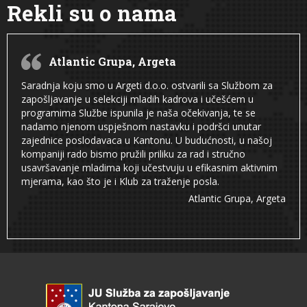
Rekli su o nama
Atlantic Grupa, Argeta
Saradnja koju smo u Argeti d.o.o. ostvarili sa Službom za
zapošljavanje u selekciji mladih kadrova i učešćem u
programima Službe ispunila je naša očekivanja, te se
nadamo njenom uspješnom nastavku i podršci unutar
zajednice poslodavaca u Kantonu. U budućnosti, u našoj
kompaniji rado bismo pružili priliku za rad i stručno
usavršavanje mladima koji učestvuju u efikasnim aktivnim
mjerama, kao što je i Klub za traženje posla.
Atlantic Grupa, Argeta