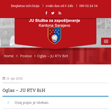
Besplatna info linija
svaki dan od 0-24h
080 02 24 34
MENU
Home
>
Poslovi
>
Oglas – JU RTV BiH
16. apr 2025.
Oglas – JU RTV BiH
Ovaj popis je istekao.