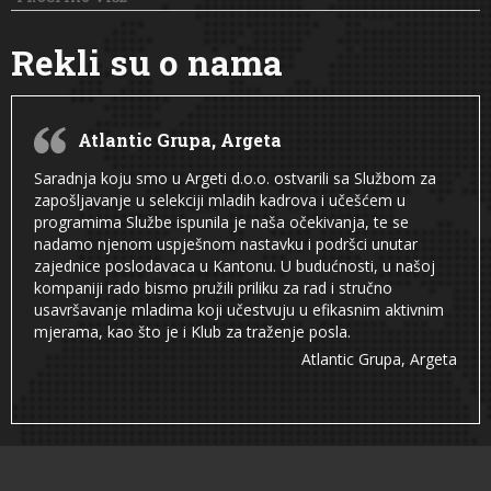
Rekli su o nama
Atlantic Grupa, Argeta
Saradnja koju smo u Argeti d.o.o. ostvarili sa Službom za
zapošljavanje u selekciji mladih kadrova i učešćem u
programima Službe ispunila je naša očekivanja, te se
nadamo njenom uspješnom nastavku i podršci unutar
zajednice poslodavaca u Kantonu. U budućnosti, u našoj
kompaniji rado bismo pružili priliku za rad i stručno
usavršavanje mladima koji učestvuju u efikasnim aktivnim
mjerama, kao što je i Klub za traženje posla.
Atlantic Grupa, Argeta