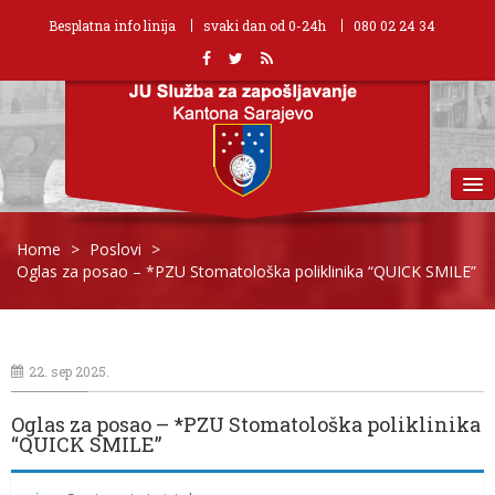
Besplatna info linija
svaki dan od 0-24h
080 02 24 34
MENU
Home
>
Poslovi
>
Oglas za posao – *PZU Stomatološka poliklinika “QUICK SMILE”
22. sep 2025.
Oglas za posao – *PZU Stomatološka poliklinika
“QUICK SMILE”