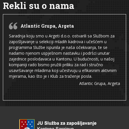
Rekli su o nama
Atlantic Grupa, Argeta
Saradnja koju smo u Argeti d.o.o. ostvarili sa Službom za
zapošljavanje u selekciji mladih kadrova i učešćem u
programima Službe ispunila je naša očekivanja, te se
nadamo njenom uspješnom nastavku i podršci unutar
zajednice poslodavaca u Kantonu. U budućnosti, u našoj
kompaniji rado bismo pružili priliku za rad i stručno
usavršavanje mladima koji učestvuju u efikasnim aktivnim
mjerama, kao što je i Klub za traženje posla.
Atlantic Grupa, Argeta