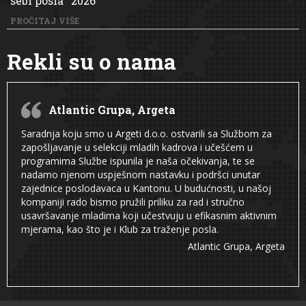
sebi poslaˮ 2026
PROČITAJ VIŠE
Rekli su o nama
Atlantic Grupa, Argeta
Saradnja koju smo u Argeti d.o.o. ostvarili sa Službom za
zapošljavanje u selekciji mladih kadrova i učešćem u
programima Službe ispunila je naša očekivanja, te se
nadamo njenom uspješnom nastavku i podršci unutar
zajednice poslodavaca u Kantonu. U budućnosti, u našoj
kompaniji rado bismo pružili priliku za rad i stručno
usavršavanje mladima koji učestvuju u efikasnim aktivnim
mjerama, kao što je i Klub za traženje posla.
Atlantic Grupa, Argeta