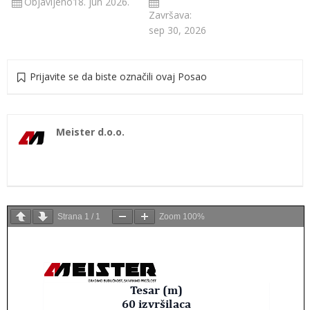
Objavljeno18. jun 2026.
Završava:
sep 30, 2026
Prijavite se da biste označili ovaj Posao
Meister d.o.o.
Strana
1
/
1
Zoom
100%