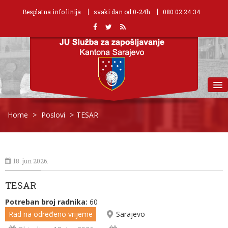
Besplatna info linija
svaki dan od 0-24h
080 02 24 34
MENU
Home
>
Poslovi
>
TESAR
18. jun 2026.
TESAR
Potreban broj radnika:
60
Rad na određeno vrijeme
Sarajevo