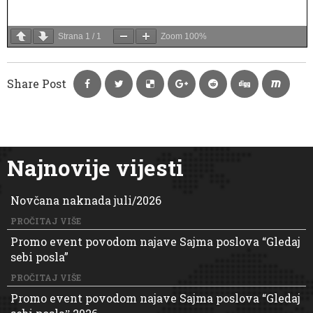
Strana
1
/
1
Zoom
100%
Share Post
Najnovije vijesti
Novčana naknada juli/2026
PROČITAJ VIŠE
Promo event povodom najave Sajma poslova “Gledaj
sebi posla”
PROČITAJ VIŠE
Promo event povodom najave Sajma poslova “Gledaj