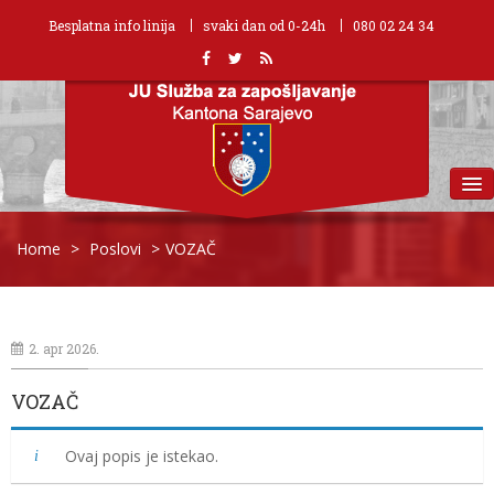
Besplatna info linija
svaki dan od 0-24h
080 02 24 34
MENU
Home
>
Poslovi
>
VOZAČ
2. apr 2026.
VOZAČ
Ovaj popis je istekao.