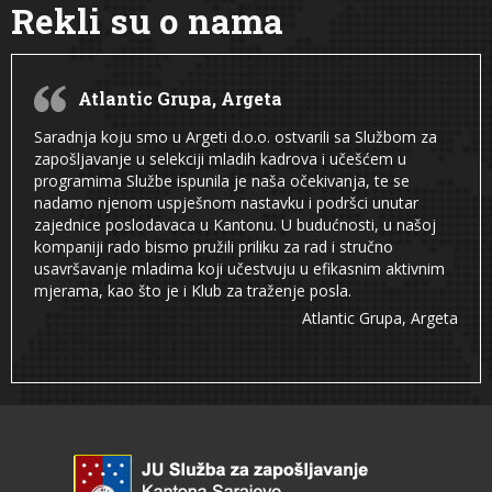
Rekli su o nama
Atlantic Grupa, Argeta
Saradnja koju smo u Argeti d.o.o. ostvarili sa Službom za
zapošljavanje u selekciji mladih kadrova i učešćem u
programima Službe ispunila je naša očekivanja, te se
nadamo njenom uspješnom nastavku i podršci unutar
zajednice poslodavaca u Kantonu. U budućnosti, u našoj
kompaniji rado bismo pružili priliku za rad i stručno
usavršavanje mladima koji učestvuju u efikasnim aktivnim
mjerama, kao što je i Klub za traženje posla.
Atlantic Grupa, Argeta