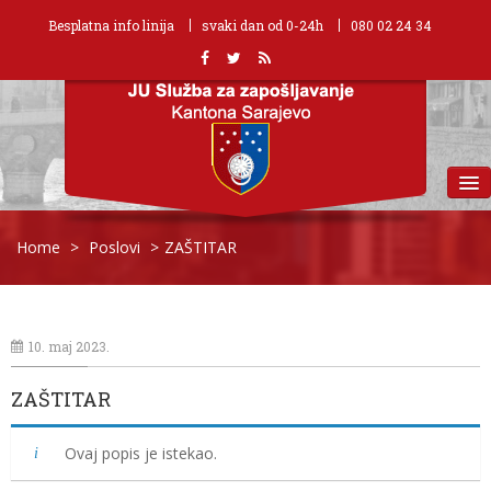
Besplatna info linija
svaki dan od 0-24h
080 02 24 34
MENU
Home
>
Poslovi
>
ZAŠTITAR
10. maj 2023.
ZAŠTITAR
Ovaj popis je istekao.