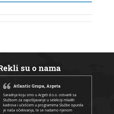
Rekli su o nama
Atlantic Grupa, Argeta
Saradnja koju smo u Argeti d.o.o. ostvarili sa
Službom za zapošljavanje u selekciji mladih
kadrova i učešćem u programima Službe ispunila
je naša očekivanja, te se nadamo njenom