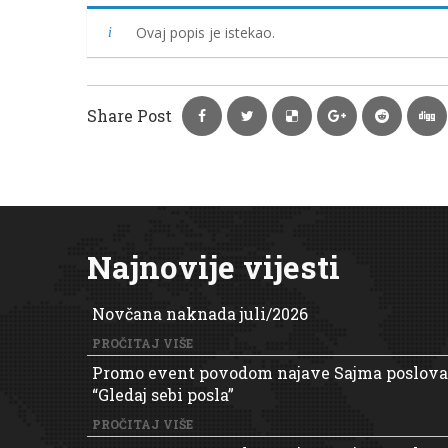
Ovaj popis je istekao.
Share Post
Najnovije vijesti
Novčana naknada juli/2026
PROČITAJ VIŠE
Promo event povodom najave Sajma poslova
“Gledaj sebi posla”
PROČITAJ VIŠE