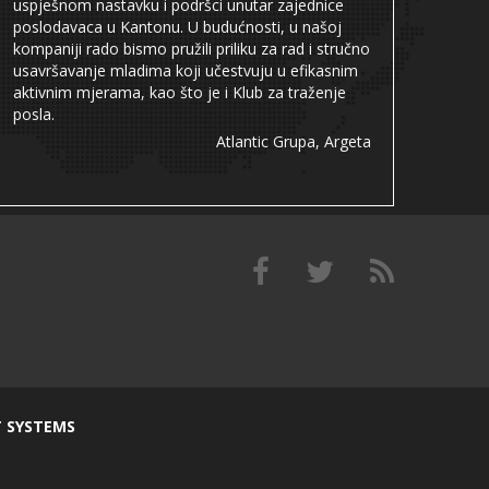
uspješnom nastavku i podršci unutar zajednice
poslodavaca u Kantonu. U budućnosti, u našoj
kompaniji rado bismo pružili priliku za rad i stručno
usavršavanje mladima koji učestvuju u efikasnim
aktivnim mjerama, kao što je i Klub za traženje
posla.
Atlantic Grupa, Argeta
T SYSTEMS