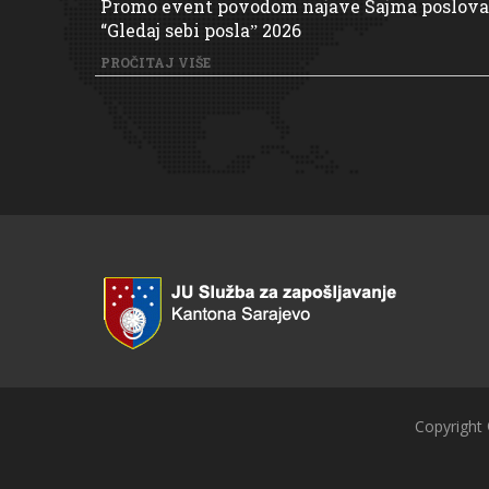
Promo event povodom najave Sajma poslova
“Gledaj sebi poslaˮ 2026
PROČITAJ VIŠE
Copyright