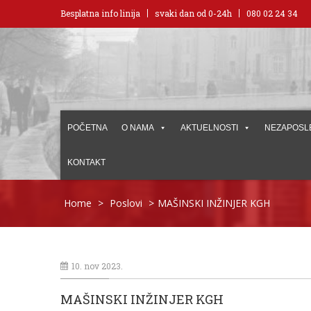
Besplatna info linija
svaki dan od 0-24h
080 02 24 34
POČETNA
O NAMA
AKTUELNOSTI
NEZAPOSL
KONTAKT
Home
>
Poslovi
>
MAŠINSKI INŽINJER KGH
10. nov 2023.
MAŠINSKI INŽINJER KGH