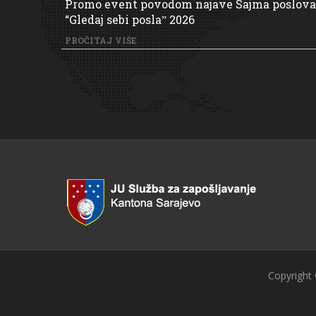
Promo event povodom najave Sajma poslova
“Gledaj sebi poslaˮ 2026
PROČITAJ VIŠE
Copyright