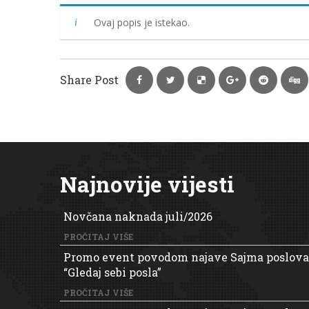
Ovaj popis je istekao.
Share Post
Najnovije vijesti
Novčana naknada juli/2026
PROČITAJ VIŠE
Promo event povodom najave Sajma poslova
“Gledaj sebi posla”
PROČITAJ VIŠE