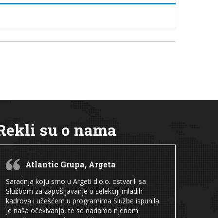
Rekli su o nama
Atlantic Grupa, Argeta
Saradnja koju smo u Argeti d.o.o. ostvarili sa
Službom za zapošljavanje u selekciji mladih
kadrova i učešćem u programima Službe ispunila
je naša očekivanja, te se nadamo njenom