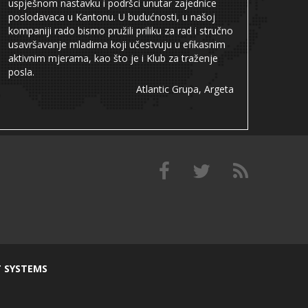
uspješnom nastavku i podršci unutar zajednice
poslodavaca u Kantonu. U budućnosti, u našoj
kompaniji rado bismo pružili priliku za rad i stručno
usavršavanje mladima koji učestvuju u efikasnim
aktivnim mjerama, kao što je i Klub za traženje
posla.
Atlantic Grupa, Argeta
T SYSTEMS