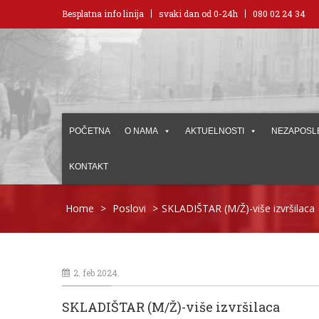
Besplatna info linija
svaki dan od 0-24h
080 02 24 34
POČETNA
O NAMA
AKTUELNOSTI
NEZAPOSL
KONTAKT
Home
>
Poslovi
>
SKLADIŠTAR (M/Ž)-više izvršilaca
2. feb 2024.
SKLADIŠTAR (M/Ž)-više izvršilaca