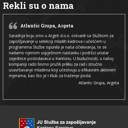
Rekli su o nama
Atlantic Grupa, Argeta
Saradnja koju smo u Argeti d.o.o. ostvarili sa Službom za
zapošljavanje u selekciji mladih kadrova i učešćem u
programima Službe ispunila je naša očekivanja, te se
nadamo njenom uspješnom nastavku i podršci unutar
zajednice poslodavaca u Kantonu. U budućnosti, u našoj
kompaniji rado bismo pružili priliku za rad i stručno
usavršavanje mladima koji učestvuju u efikasnim aktivnim
mjerama, kao što je i Klub za traženje posla.
Atlantic Grupa, Argeta