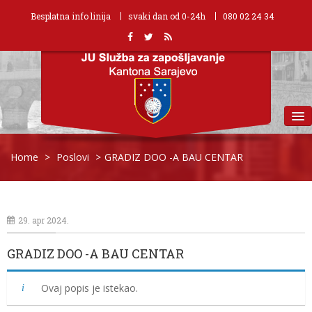
Besplatna info linija
svaki dan od 0-24h
080 02 24 34
MENU
Home
>
Poslovi
>
GRADIZ DOO -A BAU CENTAR
29. apr 2024.
GRADIZ DOO -A BAU CENTAR
Ovaj popis je istekao.