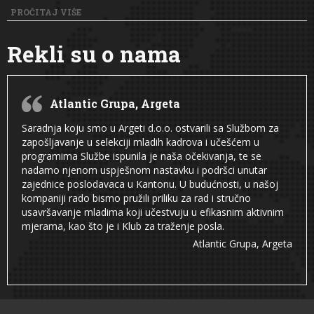
PROČITAJ VIŠE
Rekli su o nama
Atlantic Grupa, Argeta
Saradnja koju smo u Argeti d.o.o. ostvarili sa Službom za
zapošljavanje u selekciji mladih kadrova i učešćem u
programima Službe ispunila je naša očekivanja, te se
nadamo njenom uspješnom nastavku i podršci unutar
zajednice poslodavaca u Kantonu. U budućnosti, u našoj
kompaniji rado bismo pružili priliku za rad i stručno
usavršavanje mladima koji učestvuju u efikasnim aktivnim
mjerama, kao što je i Klub za traženje posla.
Atlantic Grupa, Argeta