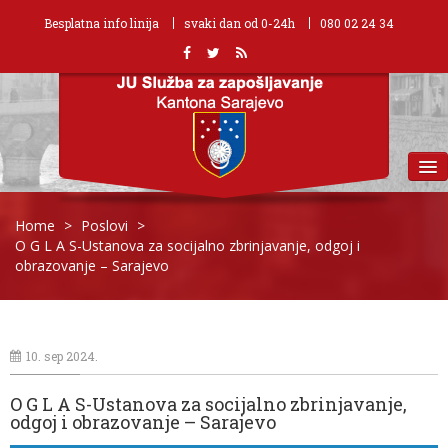
Besplatna info linija
svaki dan od 0-24h
080 02 24 34
MENU
Home
>
Poslovi
>
O G L A S-Ustanova za socijalno zbrinjavanje, odgoj i
obrazovanje – Sarajevo
10. sep 2024.
O G L A S-Ustanova za socijalno zbrinjavanje,
odgoj i obrazovanje – Sarajevo