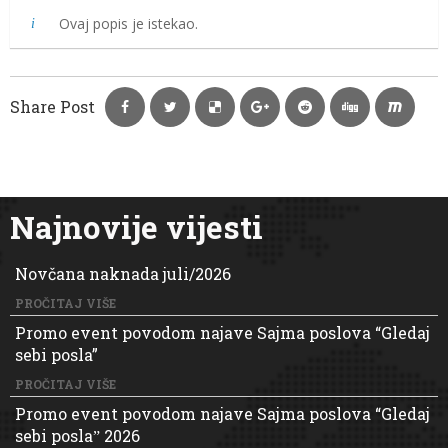
Ovaj popis je istekao.
Share Post
Najnovije vijesti
Novčana naknada juli/2026
PROČITAJ VIŠE
Promo event povodom najave Sajma poslova “Gledaj
sebi posla”
PROČITAJ VIŠE
Promo event povodom najave Sajma poslova “Gledaj
sebi poslaˮ 2026