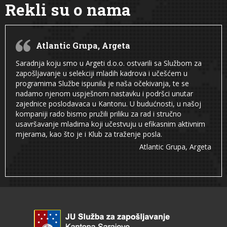
Rekli su o nama
Atlantic Grupa, Argeta
Saradnja koju smo u Argeti d.o.o. ostvarili sa Službom za
zapošljavanje u selekciji mladih kadrova i učešćem u
programima Službe ispunila je naša očekivanja, te se
nadamo njenom uspješnom nastavku i podršci unutar
zajednice poslodavaca u Kantonu. U budućnosti, u našoj
kompaniji rado bismo pružili priliku za rad i stručno
usavršavanje mladima koji učestvuju u efikasnim aktivnim
mjerama, kao što je i Klub za traženje posla.
Atlantic Grupa, Argeta