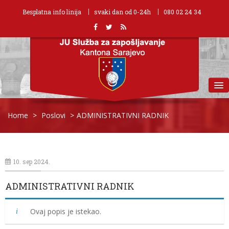
Besplatna info linija
svaki dan od 0-24h
080 02 24 34
MENU
Home
>
Poslovi
>
ADMINISTRATIVNI RADNIK
10. sep 2024.
ADMINISTRATIVNI RADNIK
Ovaj popis je istekao.