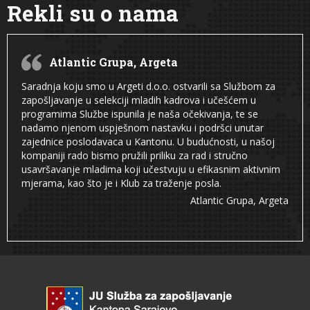
Rekli su o nama
Atlantic Grupa, Argeta
Saradnja koju smo u Argeti d.o.o. ostvarili sa Službom za
zapošljavanje u selekciji mladih kadrova i učešćem u
programima Službe ispunila je naša očekivanja, te se
nadamo njenom uspješnom nastavku i podršci unutar
zajednice poslodavaca u Kantonu. U budućnosti, u našoj
kompaniji rado bismo pružili priliku za rad i stručno
usavršavanje mladima koji učestvuju u efikasnim aktivnim
mjerama, kao što je i Klub za traženje posla.
Atlantic Grupa, Argeta