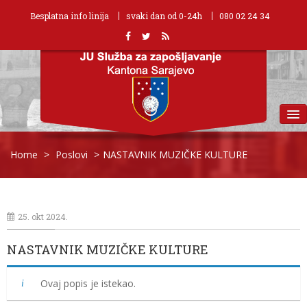
Besplatna info linija
svaki dan od 0-24h
080 02 24 34
MENU
Home
>
Poslovi
>
NASTAVNIK MUZIČKE KULTURE
25. okt 2024.
NASTAVNIK MUZIČKE KULTURE
Ovaj popis je istekao.