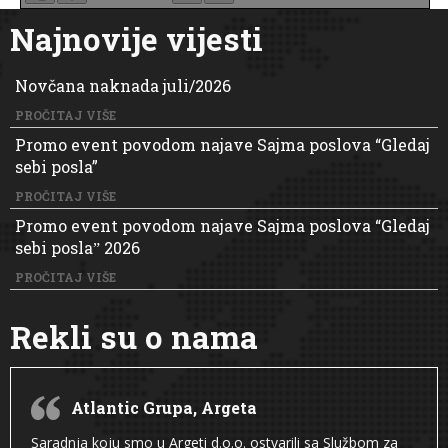
Najnovije vijesti
Novčana naknada juli/2026
PROČITAJ VIŠE
Promo event povodom najave Sajma poslova “Gledaj
sebi posla”
PROČITAJ VIŠE
Promo event povodom najave Sajma poslova “Gledaj
sebi poslaˮ 2026
PROČITAJ VIŠE
Rekli su o nama
Atlantic Grupa, Argeta
Saradnja koju smo u Argeti d.o.o. ostvarili sa Službom za