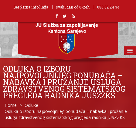
Besplatna info linija
svaki dan od 0-24h
080 02 24 34
MENU
ODLUKA O IZBORU
NAJPOVOLJNIJEG PONUĐAČA –
NABAVKA I PRUŽANJE USLUGA
ZDRAVSTVENOG SISTEMATSKOG
PREGLEDA RADNIKA JUSZZKS
Home
>
Odluke
Odluka o izboru najpovoljnijeg ponuđača – nabavka i pružanje
usluga zdravstvenog sistematskog pregleda radnika JUSZZKS