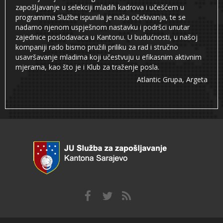
zapošljavanje u selekciji mladih kadrova i učešćem u
programima Službe ispunila je naša očekivanja, te se
nadamo njenom uspješnom nastavku i podršci unutar
zajednice poslodavaca u Kantonu. U budućnosti, u našoj
kompaniji rado bismo pružili priliku za rad i stručno
usavršavanje mladima koji učestvuju u efikasnim aktivnim
mjerama, kao što je i Klub za traženje posla.
Atlantic Grupa, Argeta