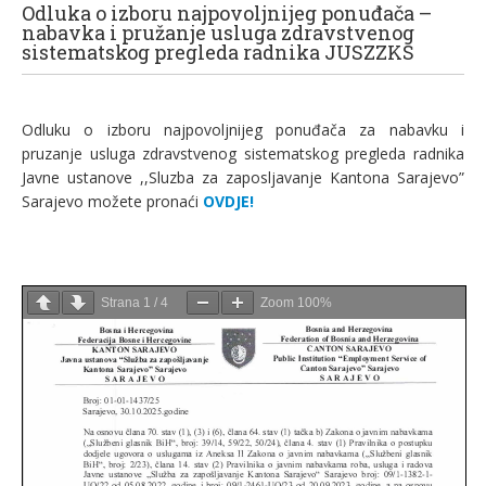
Odluka o izboru najpovoljnijeg ponuđača –
nabavka i pružanje usluga zdravstvenog
sistematskog pregleda radnika JUSZZKS
Odluku o izboru najpovoljnijeg ponuđača za nabavku i
pruzanje usluga zdravstvenog sistematskog pregleda radnika
Javne ustanove ,,Sluzba za zaposljavanje Kantona Sarajevo”
Sarajevo možete pronaći
OVDJE!
Strana
1
/
4
Zoom
100%