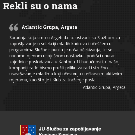
Rekli su o nama
Atlantic Grupa, Argeta
Saradnja koju smo u Argeti d.o.o. ostvarili sa Službom za
zapošljavanje u selekciji mladih kadrova i učešćem u
programima Službe ispunila je naša očekivanja, te se
nadamo njenom uspješnom nastavku i podršci unutar
zajednice poslodavaca u Kantonu. U budućnosti, u našoj
kompaniji rado bismo pružili priliku za rad i stručno
usavršavanje mladima koji učestvuju u efikasnim aktivnim
mjerama, kao što je i Klub za traženje posla.
Atlantic Grupa, Argeta