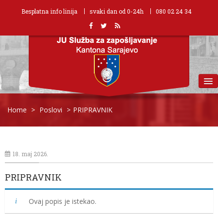
Besplatna info linija
svaki dan od 0-24h
080 02 24 34
MENU
Home
>
Poslovi
>
PRIPRAVNIK
18. maj 2026.
PRIPRAVNIK
Ovaj popis je istekao.