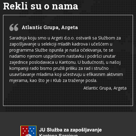
Rekli su o nama
Atlantic Grupa, Argeta
Saradnja koju smo u Argeti d.o.o. ostvarili sa Službom za
zapošljavanje u selekciji mladih kadrova i učešćem u
programima Službe ispunila je naša očekivanja, te se
nadamo njenom uspješnom nastavku i podršci unutar
zajednice poslodavaca u Kantonu. U budućnosti, u našoj
kompaniji rado bismo pružili priliku za rad i stručno
usavršavanje mladima koji učestvuju u efikasnim aktivnim
mjerama, kao što je i Klub za traženje posla.
Atlantic Grupa, Argeta