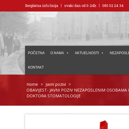
Besplatna info linija
svaki dan od 0-24h
080 02 24 34
POČETNA
O NAMA
AKTUELNOSTI
NEZAPOSL
KONTAKT
Home
>
Javni pozivi
>
OBAVIJEST- JAVNI POZIV NEZAPOSLENIM OSOBAMA 
DOKTORA STOMATOLOGIJE