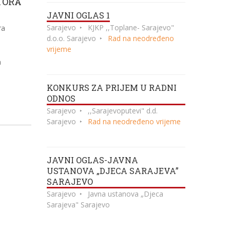
TORA
JAVNI OGLAS 1
Sarajevo
KJKP ,,Toplane- Sarajevo"
ra
d.o.o. Sarajevo
Rad na neodređeno
vrijeme
a
KONKURS ZA PRIJEM U RADNI
ODNOS
Sarajevo
,,Sarajevoputevi" d.d.
Sarajevo
Rad na neodređeno vrijeme
JAVNI OGLAS-JAVNA
USTANOVA „DJECA SARAJEVA”
SARAJEVO
Sarajevo
Javna ustanova „Djeca
Sarajeva" Sarajevo