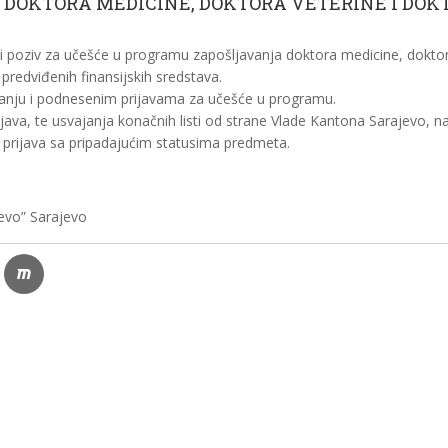
DOKTORA MEDICINE, DOKTORA VETERINE I DOK
i poziv za učešće u programu zapošljavanja doktora medicine, dokto
predviđenih finansijskih sredstava.
anju i podnesenim prijavama za učešće u programu.
java, te usvajanja konačnih listi od strane Vlade Kantona Sarajevo, n
lih prijava sa pripadajućim statusima predmeta.
evo” Sarajevo