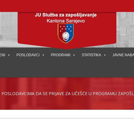
ENI
POSLODAVCI
PROGRAMI
STATISTIKA
JAVNE NAB
I POSLODAVCIMA DA SE PRIJAVE ZA UČEŠĆE U PROGRAMU ZAPOŠL