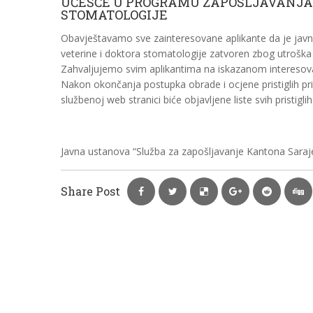
UČEŠĆE U PROGRAMU ZAPOŠLJAVANJA 
STOMATOLOGIJE
Obavještavamo sve zainteresovane aplikante da je javn
veterine i doktora stomatologije zatvoren zbog utroška 
Zahvaljujemo svim aplikantima na iskazanom interesov
Nakon okončanja postupka obrade i ocjene pristiglih pri
službenoj web stranici biće objavljene liste svih pristig
Javna ustanova “Služba za zapošljavanje Kantona Saraj
Share Post