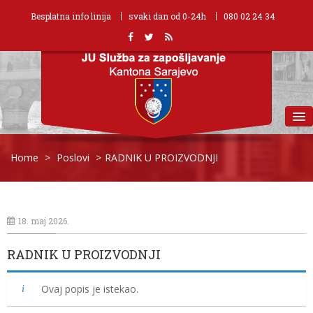
Besplatna info linija
svaki dan od 0-24h
080 02 24 34
MENU
Home
>
Poslovi
>
RADNIK U PROIZVODNJI
18. maj 2026.
RADNIK U PROIZVODNJI
Ovaj popis je istekao.