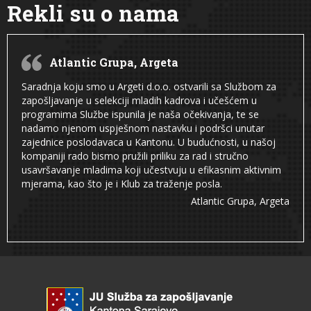
Rekli su o nama
Atlantic Grupa, Argeta
Saradnja koju smo u Argeti d.o.o. ostvarili sa Službom za
zapošljavanje u selekciji mladih kadrova i učešćem u
programima Službe ispunila je naša očekivanja, te se
nadamo njenom uspješnom nastavku i podršci unutar
zajednice poslodavaca u Kantonu. U budućnosti, u našoj
kompaniji rado bismo pružili priliku za rad i stručno
usavršavanje mladima koji učestvuju u efikasnim aktivnim
mjerama, kao što je i Klub za traženje posla.
Atlantic Grupa, Argeta