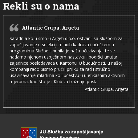
Rekli su o nama
Atlantic Grupa, Argeta
Saradnja koju smo u Argeti d.o.o. ostvarili sa Službom za
zapošljavanje u selekciji mladih kadrova i učešćem u
programima Službe ispunila je naša očekivanja, te se
nadamo njenom uspješnom nastavku i podršci unutar
zajednice poslodavaca u Kantonu. U budućnosti, u našoj
kompaniji rado bismo pružili priliku za rad i stručno
usavršavanje mladima koji učestvuju u efikasnim aktivnim
mjerama, kao što je i Klub za traženje posla.
Atlantic Grupa, Argeta