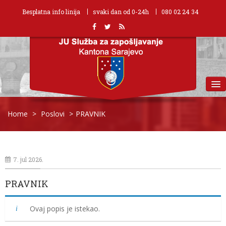
Besplatna info linija
svaki dan od 0-24h
080 02 24 34
MENU
Home
>
Poslovi
>
PRAVNIK
7. jul 2026.
PRAVNIK
Ovaj popis je istekao.