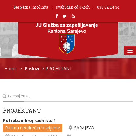
Besplatna info linija
svaki dan od 0-24h
080 02 24 34
MENU
Home
>
Poslovi
>
PROJEKTANT
12. maj 2026.
PROJEKTANT
Potreban broj radnika:
1
Rad na neodređeno vrijeme
SARAJEVO