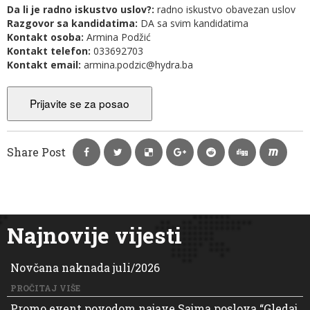
Da li je radno iskustvo uslov?:
radno iskustvo obavezan uslov
Razgovor sa kandidatima:
DA sa svim kandidatima
Kontakt osoba:
Armina Podžić
Kontakt telefon:
033692703
Kontakt email:
armina.podzic@hydra.ba
Share Post
Najnovije vijesti
Novčana naknada juli/2026
PROČITAJ VIŠE
Promo event povodom najave Sajma poslova “Gledaj