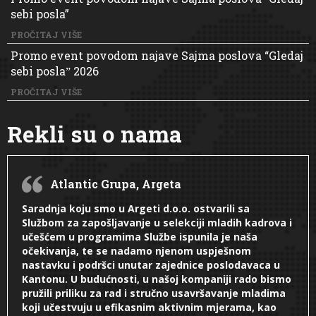
sebi posla”
PROČITAJ VIŠE
Promo event povodom najave Sajma poslova “Gledaj
sebi poslaˮ 2026
PROČITAJ VIŠE
Rekli su o nama
Atlantic Grupa, Argeta
Saradnja koju smo u Argeti d.o.o. ostvarili sa
Službom za zapošljavanje u selekciji mladih kadrova i
učešćem u programima Službe ispunila je naša
očekivanja, te se nadamo njenom uspješnom
nastavku i podršci unutar zajednice poslodavaca u
Kantonu. U budućnosti, u našoj kompaniji rado bismo
pružili priliku za rad i stručno usavršavanje mladima
koji učestvuju u efikasnim aktivnim mjerama, kao