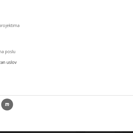
 projektima
ma poslu
an uslov