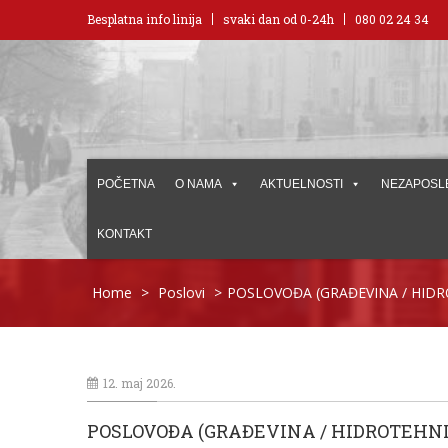
Besplatna info linija
svaki dan od 0-24h
080 02 24 34
POČETNA
O NAMA
AKTUELNOSTI
NEZAPOSL
KONTAKT
Home
>
Poslovi
>
POSLOVOĐA (GRAĐEVINA / HIDR
12. maj 2026.
POSLOVOĐA (GRAĐEVINA / HIDROTEHN