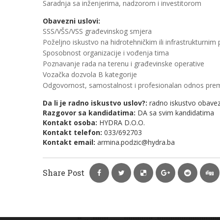
Saradnja sa inženjerima, nadzorom i investitorom
Obavezni uslovi:
SSS/VŠS/VSS građevinskog smjera
Poželjno iskustvo na hidrotehničkim ili infrastrukturnim
Sposobnost organizacije i vođenja tima
Poznavanje rada na terenu i građevinske operative
Vozačka dozvola B kategorije
Odgovornost, samostalnost i profesionalan odnos pre
Da li je radno iskustvo uslov?:
radno iskustvo obavez
Razgovor sa kandidatima:
DA sa svim kandidatima
Kontakt osoba:
HYDRA D.O.O.
Kontakt telefon:
033/692703
Kontakt email:
armina.podzic@hydra.ba
Share Post