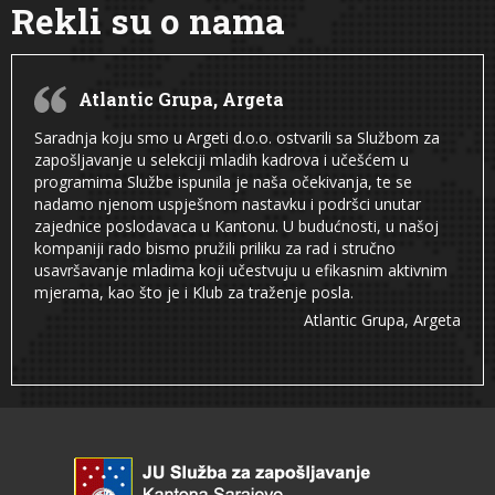
Rekli su o nama
Atlantic Grupa, Argeta
Saradnja koju smo u Argeti d.o.o. ostvarili sa Službom za
zapošljavanje u selekciji mladih kadrova i učešćem u
programima Službe ispunila je naša očekivanja, te se
nadamo njenom uspješnom nastavku i podršci unutar
zajednice poslodavaca u Kantonu. U budućnosti, u našoj
kompaniji rado bismo pružili priliku za rad i stručno
usavršavanje mladima koji učestvuju u efikasnim aktivnim
mjerama, kao što je i Klub za traženje posla.
Atlantic Grupa, Argeta