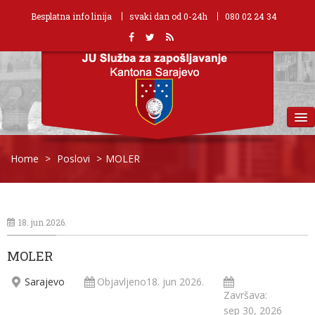
Besplatna info linija
svaki dan od 0-24h
080 02 24 34
MENU
Home
>
Poslovi
>
MOLER
18. jun 2026.
MOLER
Sarajevo
Objavljeno18. jun 2026.
Završava:
sep 30, 2026