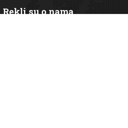
Rekli su o nama
Atlantic Grupa, Argeta
Saradnja koju smo u Argeti d.o.o. ostvarili sa Službom za
zapošljavanje u selekciji mladih kadrova i učešćem u
programima Službe ispunila je naša očekivanja, te se
nadamo njenom uspješnom nastavku i podršci unutar
zajednice poslodavaca u Kantonu. U budućnosti, u našoj
kompaniji rado bismo pružili priliku za rad i stručno
usavršavanje mladima koji učestvuju u efikasnim aktivnim
mjerama, kao što je i Klub za traženje posla.
Atlantic Grupa, Argeta