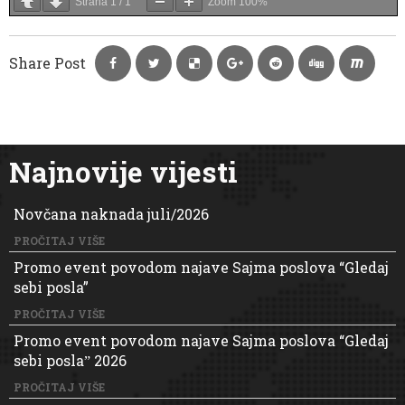
Strana
1
/
1
Zoom
100%
Share Post
Najnovije vijesti
Novčana naknada juli/2026
PROČITAJ VIŠE
Promo event povodom najave Sajma poslova “Gledaj
sebi posla”
PROČITAJ VIŠE
Promo event povodom najave Sajma poslova “Gledaj
sebi poslaˮ 2026
PROČITAJ VIŠE