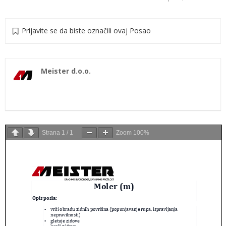
Prijavite se da biste označili ovaj Posao
Meister d.o.o.
Strana
1
/
1
Zoom
100%