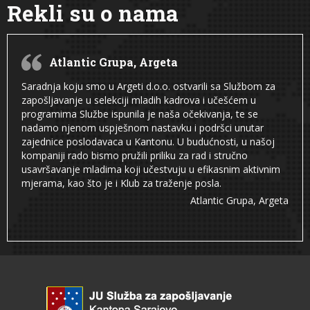
Rekli su o nama
Atlantic Grupa, Argeta
Saradnja koju smo u Argeti d.o.o. ostvarili sa Službom za
zapošljavanje u selekciji mladih kadrova i učešćem u
programima Službe ispunila je naša očekivanja, te se
nadamo njenom uspješnom nastavku i podršci unutar
zajednice poslodavaca u Kantonu. U budućnosti, u našoj
kompaniji rado bismo pružili priliku za rad i stručno
usavršavanje mladima koji učestvuju u efikasnim aktivnim
mjerama, kao što je i Klub za traženje posla.
Atlantic Grupa, Argeta