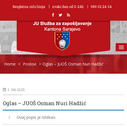
Besplatna info linija
svaki dan od 0-24h
080 02 24 34
MENU
Home
>
Poslovi
>
Oglas – JUOŠ Osman Nuri Hadžić
3. feb 2025.
Oglas – JUOŠ Osman Nuri Hadžić
Ovaj popis je istekao.