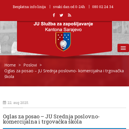
Besplatna info linija
svaki dan od 0-24h
080 02 24 34
MENU
Home
>
Poslovi
>
Oglas za posao – JU Srednja poslovno- komercijalna i trgovačka
škola
22. aug 2025.
Oglas za posao – JU Srednja poslovno-
komercijalna i trgovačka škola