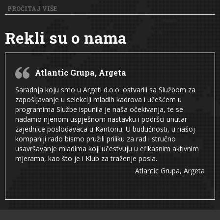
PROČITAJ VIŠE
Rekli su o nama
Atlantic Grupa, Argeta
Saradnja koju smo u Argeti d.o.o. ostvarili sa Službom za
zapošljavanje u selekciji mladih kadrova i učešćem u
programima Službe ispunila je naša očekivanja, te se
nadamo njenom uspješnom nastavku i podršci unutar
zajednice poslodavaca u Kantonu. U budućnosti, u našoj
kompaniji rado bismo pružili priliku za rad i stručno
usavršavanje mladima koji učestvuju u efikasnim aktivnim
mjerama, kao što je i Klub za traženje posla.
Atlantic Grupa, Argeta