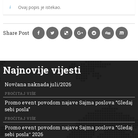
Ovaj popis je istekao.
Share Post
Najnovije vijesti
Novčana naknada juli/2026
PROČITAJ VIŠE
Promo event povodom najave Sajma poslova “Gledaj
sebi posla”
PROČITAJ VIŠE
Promo event povodom najave Sajma poslova “Gledaj
sebi poslaˮ 2026