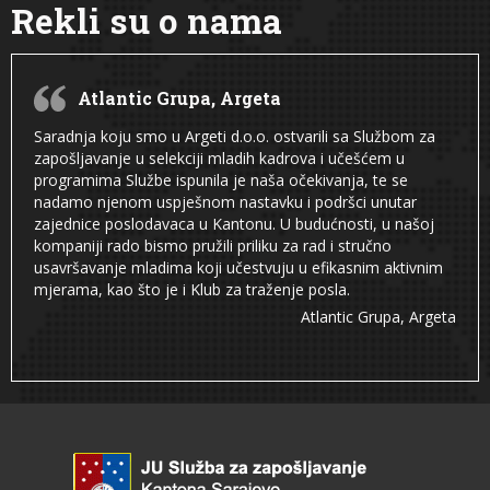
Rekli su o nama
Atlantic Grupa, Argeta
Saradnja koju smo u Argeti d.o.o. ostvarili sa Službom za
zapošljavanje u selekciji mladih kadrova i učešćem u
programima Službe ispunila je naša očekivanja, te se
nadamo njenom uspješnom nastavku i podršci unutar
zajednice poslodavaca u Kantonu. U budućnosti, u našoj
kompaniji rado bismo pružili priliku za rad i stručno
usavršavanje mladima koji učestvuju u efikasnim aktivnim
mjerama, kao što je i Klub za traženje posla.
Atlantic Grupa, Argeta