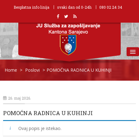
Besplatna info linija
svaki dan od 0-24h
080 02 24 34
MENU
Home
>
Poslovi
>
POMOĆNA RADNICA U KUHINJI
26. maj 2026.
POMOĆNA RADNICA U KUHINJI
Ovaj popis je istekao.