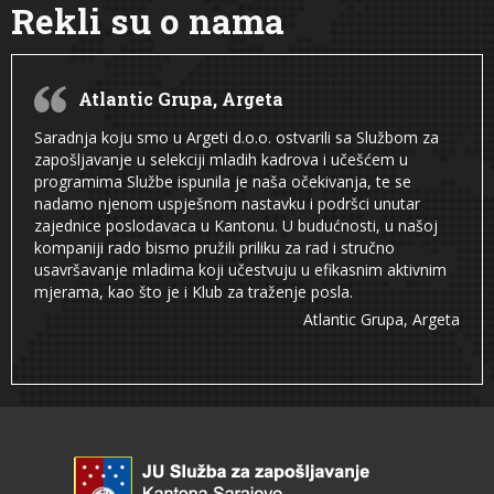
Rekli su o nama
Atlantic Grupa, Argeta
Saradnja koju smo u Argeti d.o.o. ostvarili sa Službom za
zapošljavanje u selekciji mladih kadrova i učešćem u
programima Službe ispunila je naša očekivanja, te se
nadamo njenom uspješnom nastavku i podršci unutar
zajednice poslodavaca u Kantonu. U budućnosti, u našoj
kompaniji rado bismo pružili priliku za rad i stručno
usavršavanje mladima koji učestvuju u efikasnim aktivnim
mjerama, kao što je i Klub za traženje posla.
Atlantic Grupa, Argeta