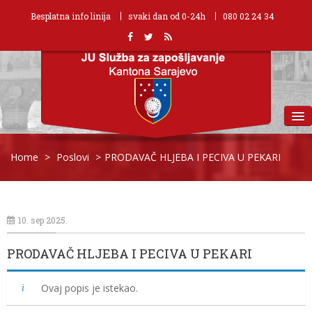
Besplatna info linija
svaki dan od 0-24h
080 02 24 34
MENU
Home
>
Poslovi
>
PRODAVAČ HLJEBA I PECIVA U PEKARI
10. sep 2025.
PRODAVAČ HLJEBA I PECIVA U PEKARI
Ovaj popis je istekao.