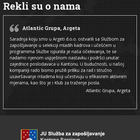
Rekli su o nama
Atlantic Grupa, Argeta
Saradnja koju smo u Argeti d.o.o. ostvarili sa Službom za
zapošljavanje u selekciji mladih kadrova i učešćem u
programima Službe ispunila je naša očekivanja, te se
nadamo njenom uspješnom nastavku i podršci unutar
zajednice poslodavaca u Kantonu. U budućnosti, u našoj
kompaniji rado bismo pružili priliku za rad i stručno
usavršavanje mladima koji učestvuju u efikasnim aktivnim
mjerama, kao što je i Klub za traženje posla.
Atlantic Grupa, Argeta