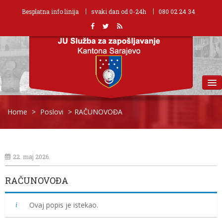
Besplatna info linija
svaki dan od 0-24h
080 02 24 34
MENU
Home
>
Poslovi
>
RAČUNOVOĐA
22. maj 2026.
RAČUNOVOĐA
Ovaj popis je istekao.