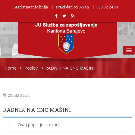
Besplatna info linija
svaki dan od 0-24h
080 02 24 34
MENU
Home
>
Poslovi
>
RADNIK NA CNC MAŠINI
23. okt 2024.
RADNIK NA CNC MAŠINI
Ovaj popis je istekao.