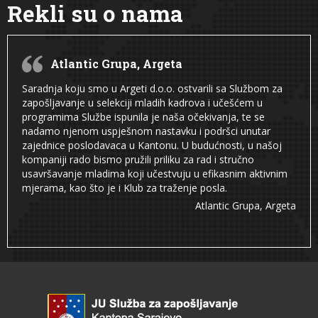
Rekli su o nama
Atlantic Grupa, Argeta
Saradnja koju smo u Argeti d.o.o. ostvarili sa Službom za
zapošljavanje u selekciji mladih kadrova i učešćem u
programima Službe ispunila je naša očekivanja, te se
nadamo njenom uspješnom nastavku i podršci unutar
zajednice poslodavaca u Kantonu. U budućnosti, u našoj
kompaniji rado bismo pružili priliku za rad i stručno
usavršavanje mladima koji učestvuju u efikasnim aktivnim
mjerama, kao što je i Klub za traženje posla.
Atlantic Grupa, Argeta