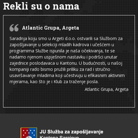
Rekli su o nama
Atlantic Grupa, Argeta
Saradnja koju smo u Argeti d.o.o. ostvarili sa Službom za
zapošljavanje u selekciji mladih kadrova i učešćem u
programima Službe ispunila je naša očekivanja, te se
nadamo njenom uspješnom nastavku i podršci unutar
zajednice poslodavaca u Kantonu. U budućnosti, u našoj
kompaniji rado bismo pružili priliku za rad i stručno
usavršavanje mladima koji učestvuju u efikasnim aktivnim
mjerama, kao što je i Klub za traženje posla.
Atlantic Grupa, Argeta