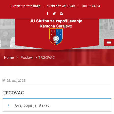
Besplatna info linija
svaki dan od 0-24h
080 02 24 34
MENU
Home
>
Poslovi
>
TRGOVAC
22. maj 2026.
TRGOVAC
Ovaj popis je istekao.