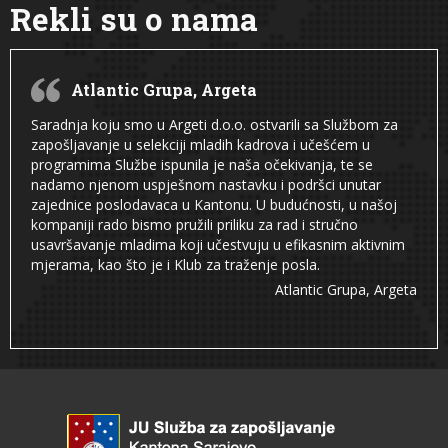
Rekli su o nama
Atlantic Grupa, Argeta
Saradnja koju smo u Argeti d.o.o. ostvarili sa Službom za
zapošljavanje u selekciji mladih kadrova i učešćem u
programima Službe ispunila je naša očekivanja, te se
nadamo njenom uspješnom nastavku i podršci unutar
zajednice poslodavaca u Kantonu. U budućnosti, u našoj
kompaniji rado bismo pružili priliku za rad i stručno
usavršavanje mladima koji učestvuju u efikasnim aktivnim
mjerama, kao što je i Klub za traženje posla.
Atlantic Grupa, Argeta